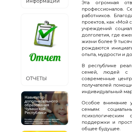
информации
Эта огромная отв
профессионалов. С
работников. Благо
проектов, как «Мой 
учреждений социал
долголетия, где еж
жизни более 9 тысяч
рождаются инициати
опыта, мудрости и д
В республике реа
семей, людей с 
современные центр
ОТЧЕТЫ
получателей помощи,
индивидуальный ма
Особое внимание у
семьям: социаль
психологическим
поддержки и прост
общее будущее.