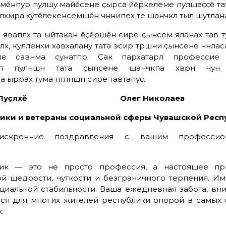
лӗ мӗнпур пулӑшу майӗсене ҫырса йӗркелеме пулӑшаҫҫӗ т
ӑхӑмӑра хӳтӗлекенсемшӗн чӑннипех те шанчӑклӑ тыл шутлан
к яваплӑх та ыйтакан ӗҫӗршӗн сире ҫынсем яланах тав тус
ӑх, кулленхи хавхалану тата эсир тӑрӑшни ҫынсене чӑнлас
пе савӑнма сунатпӑр.
Ҫак пархатарлӑ профессие 
лӑ пулнӑшӑн
тата
ҫынсене шанчӑкпа хӑвӑрӑн чун
на
ырӑрах
тума ӑнтӑлнӑшӑн сире тавтапуҫ
.
ликин Пуҫлӑхӗ Олег Николаев
ики и ветераны социальной сферы Чувашской Респ
скренние поздравления с вашим профессио
ик — это не просто профессия, а настоящее при
 щедрости, чуткости и безграничного терпения. И
оциальной стабильности. Ваша ежедневная забота, вн
ся для многих жителей республики опорой в самых
.