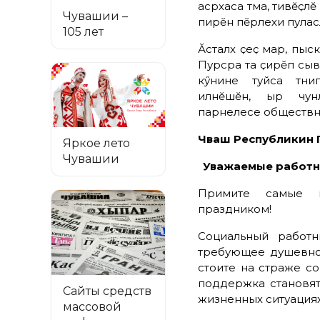
асӑрхаса тӑма, тивӗҫ
Чувашии –
пирӗн пӗрлехи пуласл
105 лет
Ӑсталӑх ҫеҫ мар, пысӑ
Пурсӑра та ҫирӗп сывл
кӳнине туйса тӑни
илнӗшӗн
,
ырӑ
чун
парнелесе
обществӑ
Чӑваш Респуб
Яркое лето
Чувашии
Уважаемые работн
Примите самые и
праздником!
Социальный работн
требующее душевной
стоите на страже с
поддержка становят
Сайты средств
жизненных ситуациях
массовой