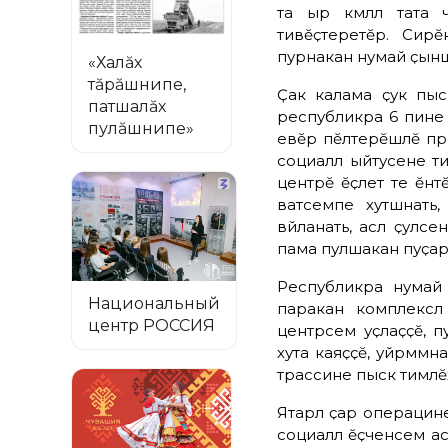
та ырӑ кӑмӑллӑ тата
тивӗҫтеретӗр. Сирӗн
пурӑнакан нумай ҫыншӑ
«Халăх
тăрăшнипе,
Ҫак калама ҫук пысӑ
патшалăх
республикӑра 6 пине 
пулăшнипе»
евӗр пӗлтерӗшлӗ про
социаллӑ ыйтусене т
центрӗ ӗҫлет те ӗнтӗ
ватӑсемпе хутшӑнат
вӑйланать, аслӑ ҫулсе
пама пулӑшакан пуҫа
Республикӑра нумай
Национальный
паракан комплекслӑ
центр РОССИЯ
центрсем уҫӑлаҫҫӗ,
хута каяҫҫӗ, уйрӑммӑн
тӑрассине пысӑк тимлӗх
Ятарлӑ ҫар операцине
социаллӑ ӗҫченсем ас