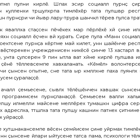
 чӑтӑмлӑ пулни кирлӗ. Шӑпах эсир социаллӑ пурнӑҫ ҫи
 кулленхи тӑрӑшулӑхӑрпа тимлӗхӗр тата пулӑшӑвӑр респ
н пурнӑҫри чи йывӑр лару-тӑрура шанчӑклӑ тӗрев пулса тӑра
к яваплӑха ӑстаҫӑсен пӗчӗкех мар пӗрлӗхӗ хӑй ҫине ил
яхӑн социаллӑ ӗҫчен вӑй хурать. Сире пула «Манӑн социал
ектсене пурнӑҫа кӗртме май килет, унӑн шайӗнче респ
ивӗҫтерекен учрежденисен никӗсӗ ҫинче 13 хастарлӑ вӑ
, унта ҫулсерен 9 пин ытла ватӑ хӑйне кирлӗ пулӑшӑва и
ь, ҫӗнӗ тӗллевсемпе хавхаланать. «Кӗмӗл» волонтерс
нчи ҫынсен опытне, ӑсне тата ырӑ кӑмӑллӑхне паха пуянлӑх
русем ҫуралаҫҫӗ.
 ачаллӑ ҫемьесене, сывлӑх тӗлӗшӗнчен хавшак ҫынсен
 программӑсем пурнӑҫланаҫҫӗ. Ҫемьесем валли хальхи
 пулӑшу илмелли майсене меллӗрех тумашкӑн цифра се
ах адреслӑха, тӑтӑшлӑха тата пулӑшу кашнин патнех ҫитнине
 уйӑраҫҫӗ.
 хутшӑнакансемпе вӗсен ҫемйисем ҫине уйрӑмах тимлӗн 
ӑннӑ ҫынсене йӑлари ыйтусене татса пама, психологи т