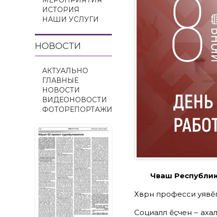
МЕРОПРИЯТИЯ
ИСТОРИЯ
НАШИ УСЛУГИ
НОВОСТИ
АКТУАЛЬНО
ГЛАВНЫЕ
НОВОСТИ
ВИДЕОНОВОСТИ
ФОТОРЕПОРТАЖИ
Чӑваш Республик
Хӑвӑрӑн професси
уявӗ
Социаллӑ ӗҫчен – ахаль