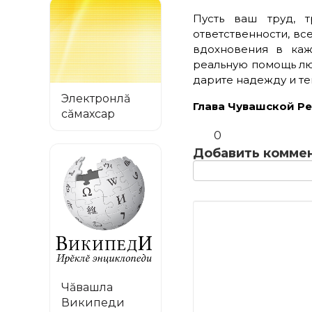
Пусть ваш труд, 
ответственности, вс
вдохновения в каж
реальную помощь люд
дарите надежду и те
Электронлă
Глава Чувашс
сăмахсар
0
Добавить комме
Чăвашла
Википеди