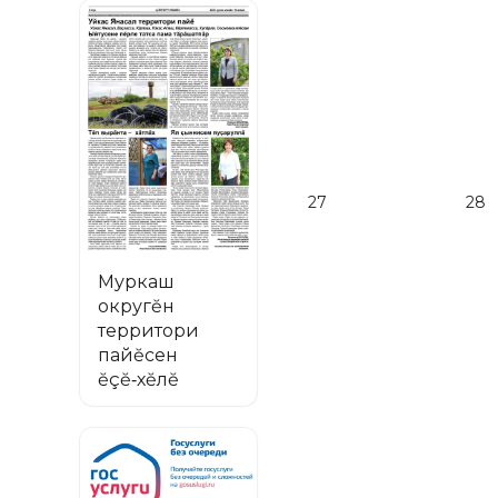
27
28
Муркаш
округĕн
территори
пайĕсен
ĕçĕ‑хĕлĕ