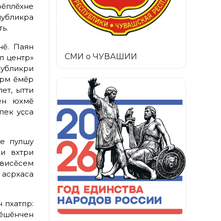
рӗплӗхне
убликӑра
ть.
нӗ. Паян
СМИ о ЧУВАШИИ
лӑ центр»
убликӑри
рӑм ӗмӗр
лет, ытти
ен юхӑмӗ
 пек уҫса
е пулӑшу
 вӑхӑтри
рвисӗсем
 асӑрхаса
пӑхатпӑр:
ӗлӗшӗнчен