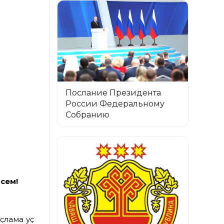
Послание Президента
России Федеральному
Собранию
сем!
ҫлама уҫӑ