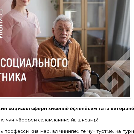
ин социаллӑ сферӑн хисеплӗ ӗҫченӗсем
тата ветеранӗ
пе
чун-чӗререн
саламланине
йышӑнсамӑр
!
 професси кӑна мар, вӑл чӑннипех те чун туртӑмӗ, ӑна пурнӑ