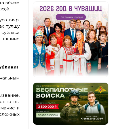
ата вӗсем
аҫҫӗ.
а тӑччӑр.
ах пулӑшу
суйласа
 ӑшшине
ублики!
нальным
звание,
менно вы
имание и
 сложных