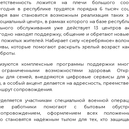
етственность ложится на плечи большого соо
егодня в республике трудятся порядка 6 тысяч со
даря вам становится возможным реализация таких 
социальный центр», в рамках которого на базе республ
ьного обслуживания уже действует 13 центров ак
егодно находят поддержку, общение и обретают новы
 пожилых жителей. Набирает силу «серебряное» волон
вы, которые помогают раскрыть зрелый возраст ка
оброты.
лизуются комплексные программы поддержки мног
ограниченными возможностями здоровья. Откр
ы для семей, внедряются цифровые сервисы для у
 а особый акцент делается на адресность, преемстве
ршрут сопровождения.
деляется участникам специальной военной операц
ные работники помогают с бытовым обустро
 сопровождением, оформлением всех положен
о становятся надёжным тылом для тех, кто защищ