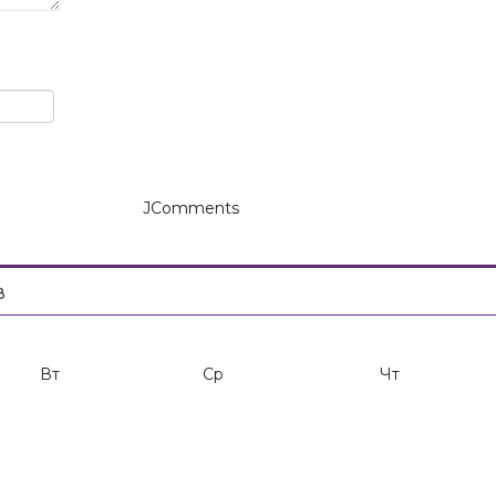
JComments
в
Вт
Ср
Чт