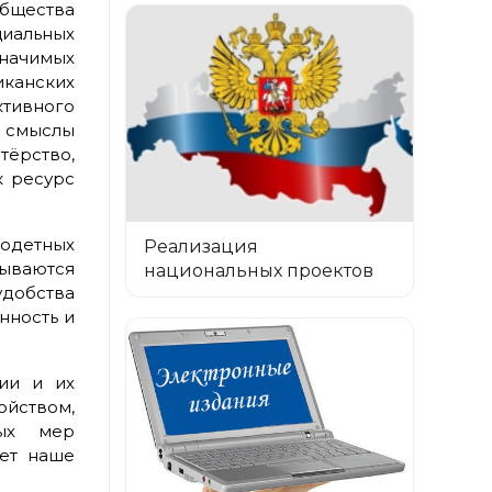
бщества
циальных
значимых
иканских
тивного
е смыслы
тёрство,
к ресурс
одетных
Реализация
ываются
национальных проектов
добства
нность и
ии и их
йством,
ных мер
ает наше