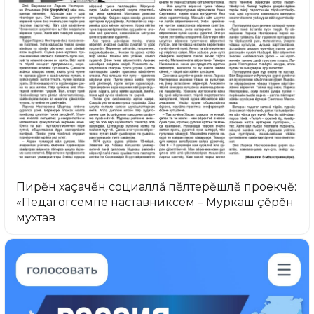
Пирĕн хаçачĕн социаллă пĕлтерĕшлĕ проекчĕ:
«Педагогсемпе наставниксем – Муркаш çĕрĕн
мухтав