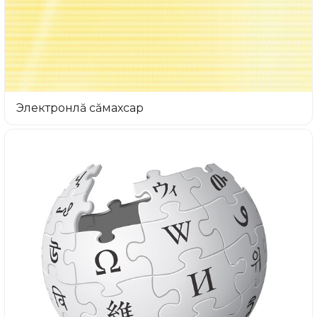
Электронлă сăмахсар