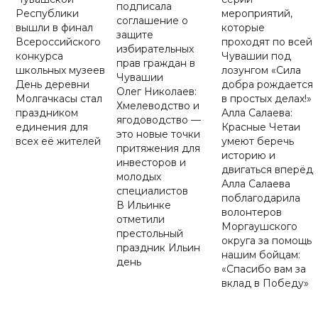
подписала
Республики
мероприятий,
соглашение о
вышли в финал
которые
защите
Всероссийского
проходят по всей
избирательных
конкурса
Чувашии под
прав граждан в
школьных музеев
лозунгом «Сила
Чувашии
День деревни
добра рождается
Олег Николаев:
Молгачкасы стал
в простых делах!»
Хмелеводство и
праздником
Алла Салаева:
ягодоводство —
единения для
Красные Четаи
это новые точки
всех её жителей
умеют беречь
притяжения для
историю и
инвесторов и
двигаться вперёд
молодых
Алла Салаева
специалистов
поблагодарила
В Ильинке
волонтеров
отметили
Моргаушского
престольный
округа за помощь
праздник Ильин
нашим бойцам:
день
«Спасибо вам за
вклад в Победу»