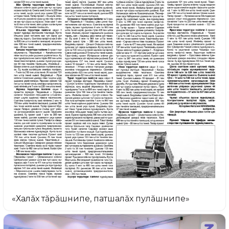
«Халăх тăрăшнипе, патшалăх пулăшнипе»