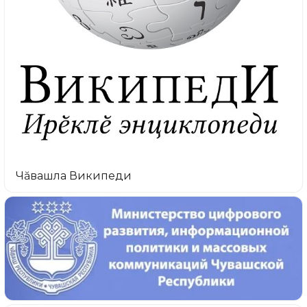
Чăвашла Википеди