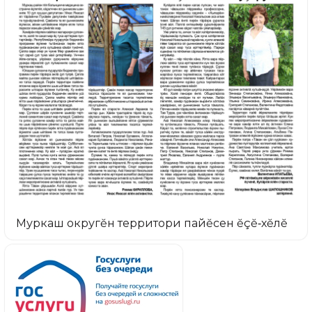
Муркаш округĕн территори пайĕсен ĕçĕ‑хĕлĕ