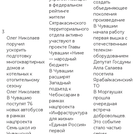
создать
в федеральном
объединяющее
рейтинге
поколения
жители
произведение
Сятракасинского
В Чувашии
территориального
3
начала работу
отдела активно
Олег Николаев
первая вышка с
участвуют в
поручил
отечественным
проекте Главы
ускорить
телеком-
Чувашии «Ниме
подготовку
оборудованием
— народный
многоквартирных
Депутат Госдумы
бюджет»
домов и
Алла Салаева
В Чувашии
котельных к
посетила
расширят
отопительному
Ярабайкасинский
Западный
сезону
ТО
подъезд к
Олег Николаев:
В Моргаушах
Чебоксарам в
В Чувашию
прошла
рамках
поступят 76
очередная
нацпроекта
новых автобусов
встреча
«Инфраструктура
в рамках
добровольцев.
для жизни»
нацпроекта
Это событие
«Единая Россия»
Семь школ из
стало частью
первой
Чувашской
серии