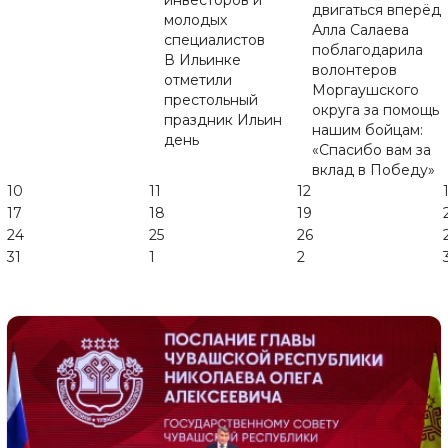
инвесторов и
двигаться вперёд
молодых
Алла Салаева
специалистов
поблагодарила
В Ильинке
волонтеров
отметили
Моргаушского
престольный
округа за помощь
праздник Ильин
нашим бойцам:
день
«Спасибо вам за
вклад в Победу»
10
11
12
17
18
19
24
25
26
31
1
2