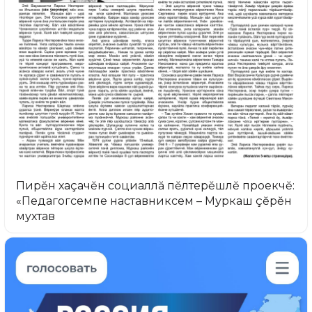
Пирĕн хаçачĕн социаллă пĕлтерĕшлĕ проекчĕ:
«Педагогсемпе наставниксем – Муркаш çĕрĕн
мухтав