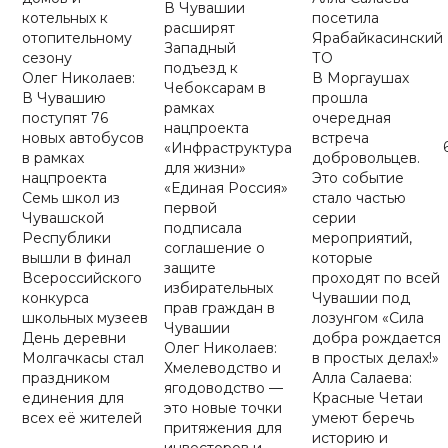
В Чувашии
котельных к
посетила
расширят
отопительному
Ярабайкасинский
Западный
сезону
ТО
подъезд к
Олег Николаев:
В Моргаушах
Чебоксарам в
В Чувашию
прошла
рамках
поступят 76
очередная
нацпроекта
новых автобусов
встреча
«Инфраструктура
в рамках
добровольцев.
для жизни»
нацпроекта
Это событие
«Единая Россия»
Семь школ из
стало частью
первой
Чувашской
серии
подписала
Республики
мероприятий,
соглашение о
вышли в финал
которые
защите
Всероссийского
проходят по всей
избирательных
конкурса
Чувашии под
прав граждан в
школьных музеев
лозунгом «Сила
Чувашии
День деревни
добра рождается
Олег Николаев:
Молгачкасы стал
в простых делах!»
Хмелеводство и
праздником
Алла Салаева:
ягодоводство —
единения для
Красные Четаи
это новые точки
всех её жителей
умеют беречь
притяжения для
историю и