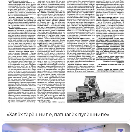
«Халăх тăрăшнипе, патшалăх пулăшнипе»