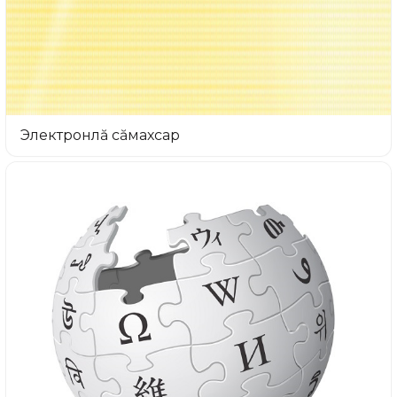
Электронлă сăмахсар