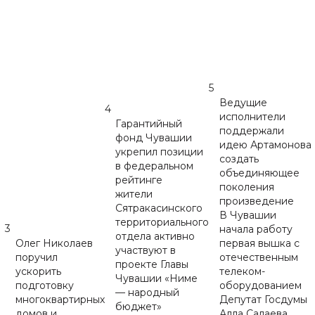
5
Ведущие
4
исполнители
Гарантийный
поддержали
фонд Чувашии
идею Артамонова
укрепил позиции
создать
в федеральном
объединяющее
рейтинге
поколения
жители
произведение
Сятракасинского
В Чувашии
территориального
3
начала работу
отдела активно
Олег Николаев
первая вышка с
участвуют в
поручил
отечественным
проекте Главы
ускорить
телеком-
Чувашии «Ниме
подготовку
оборудованием
— народный
многоквартирных
Депутат Госдумы
бюджет»
домов и
Алла Салаева