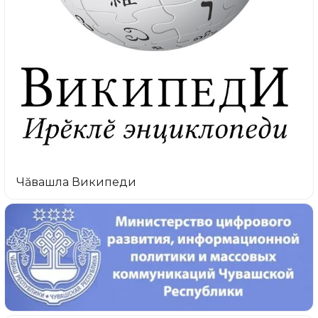
Чăвашла Википеди