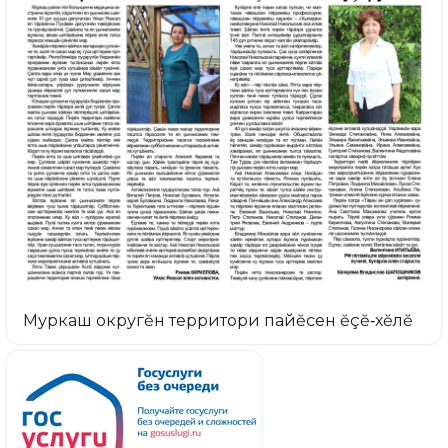
Муркаш округĕн территори пайĕсен ĕçĕ‑хĕлĕ