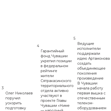
5
Ведущие
4
исполнители
Гарантийный
поддержали
фонд Чувашии
идею Артамонова
укрепил позиции
создать
в федеральном
объединяющее
рейтинге
поколения
жители
произведение
Сятракасинского
В Чувашии
территориального
3
начала работу
отдела активно
Олег Николаев
первая вышка с
участвуют в
поручил
отечественным
проекте Главы
ускорить
телеком-
Чувашии «Ниме
подготовку
оборудованием
— народный