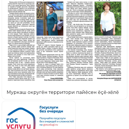
Муркаш округĕн территори пайĕсен ĕçĕ‑хĕлĕ