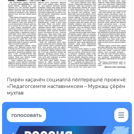
Пирĕн хаçачĕн социаллă пĕлтерĕшлĕ проекчĕ:
«Педагогсемпе наставниксем – Муркаш çĕрĕн
мухтав