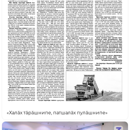
«Халăх тăрăшнипе, патшалăх пулăшнипе»