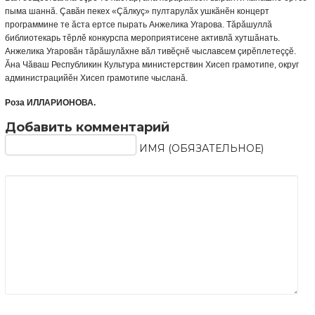
пыма шаннă. Çавăн пекех «Çăлкуç» пултарулăх ушкăнĕн концерт
программине те ăста ертсе пырать Анжелика Угарова. Тăрăшуллă
библиотекарь тĕрлĕ конкурспа мероприятисене активлă хутшăнать.
Анжелика Угаровăн тăрăшулăхне вăл тивĕçнĕ чыславсем çирĕплетеççĕ.
Ăна Чăваш Республикин Культура министерствин Хисеп грамотипе, округ
администрацийĕн Хисеп грамотипе чысланă.
Роза ИЛЛАРИОНОВА.
Добавить комментарий
ИМЯ (ОБЯЗАТЕЛЬНОЕ)