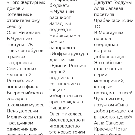
многоквартирных
Депутат Госдумы
бюджет»
домов и
Алла Салаева
В Чувашии
котельных к
посетила
расширят
отопительному
Ярабайкасинский
Западный
сезону
ТО
подъезд к
Олег Николаев:
В Моргаушах
Чебоксарам в
В Чувашию
прошла
рамках
поступят 76
очередная
нацпроекта
новых автобусов
встреча
«Инфраструктура
в рамках
добровольцев.
для жизни»
нацпроекта
Это событие
«Единая Россия»
Семь школ из
стало частью
первой
Чувашской
серии
подписала
Республики
мероприятий,
соглашение о
вышли в финал
которые
защите
Всероссийского
проходят по всей
избирательных
конкурса
Чувашии под
прав граждан в
школьных музеев
лозунгом «Сила
Чувашии
День деревни
добра рождается
Олег Николаев:
Молгачкасы стал
в простых делах!»
Хмелеводство и
праздником
Алла Салаева:
ягодоводство —
единения для
Красные Четаи
это новые точки