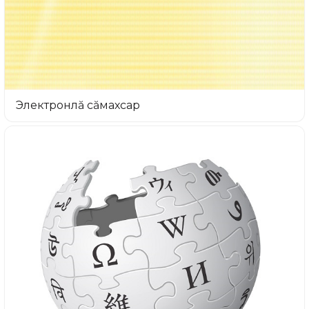
Электронлă сăмахсар