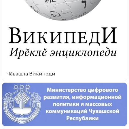
Чăвашла Википеди