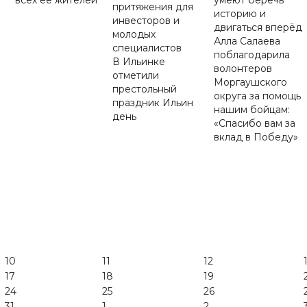
всех её жителей
умеют беречь
притяжения для
историю и
инвесторов и
двигаться вперёд
молодых
Алла Салаева
специалистов
поблагодарила
В Ильинке
волонтеров
отметили
Моргаушского
престольный
округа за помощь
праздник Ильин
нашим бойцам:
день
«Спасибо вам за
вклад в Победу»
10
11
12
17
18
19
24
25
26
31
1
2