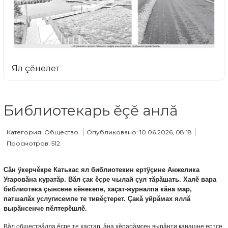
Ял çĕнелет
Библиотекарь ĕçĕ анлă
Категория: Общество
Опубликовано: 10.06.2026, 08:18
Просмотров: 512
С
ă
н
ÿ
керч
ĕ
кре
Катькас
ял
библиотекин
ерт
ÿç
ине
Анжелика
Угаров
ă
на
курат
ă
р
.
В
ă
л
ç
ак
ĕç
ре чылай
ç
ул
т
ă
р
ă
шать
.
Хал
ĕ
вара
библиотека
ç
ынсене
к
ĕ
некепе
,
ха
ç
ат
-
журналпа
к
ă
на
мар
,
патшал
ă
х
услугисемпе
те
тив
ĕç
терет
.
Çакă уйрăмах яллă
вырăнсенче пĕлтерĕшлĕ.
Вăл обществăлла ĕçре те хастар, ăна хĕрарăмсен вырăнти канашне ертсе