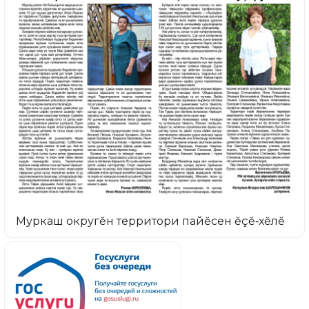
Муркаш округĕн территори пайĕсен ĕçĕ‑хĕлĕ