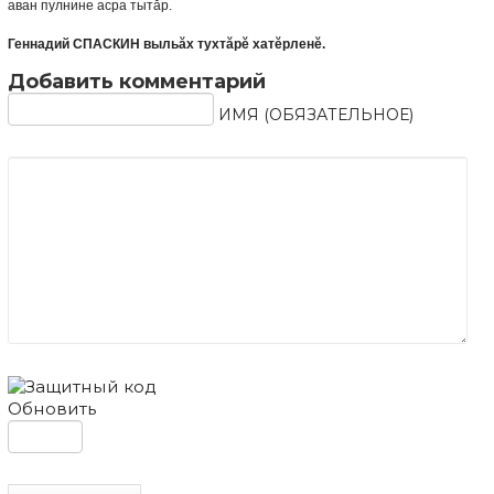
аван пулнине асра тытăр.
Геннадий СПАСКИН выльăх тухтăрĕ хатĕрленĕ.
Добавить комментарий
ИМЯ (ОБЯЗАТЕЛЬНОЕ)
Обновить