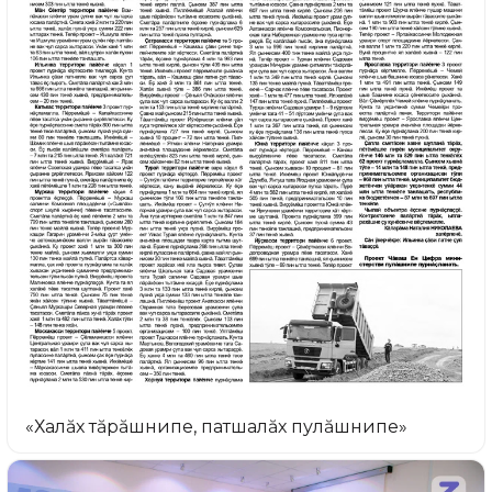
«Халăх тăрăшнипе, патшалăх пулăшнипе»