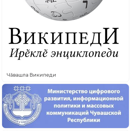
Чăвашла Википеди