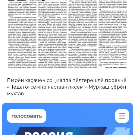
Пирĕн хаçачĕн социаллă пĕлтерĕшлĕ проекчĕ:
«Педагогсемпе наставниксем – Муркаш çĕрĕн
мухтав