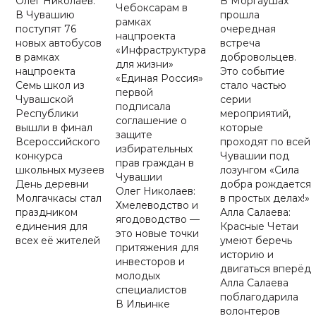
Олег Николаев:
В Моргаушах
Чебоксарам в
В Чувашию
прошла
рамках
поступят 76
очередная
нацпроекта
новых автобусов
встреча
«Инфраструктура
в рамках
добровольцев.
для жизни»
нацпроекта
Это событие
«Единая Россия»
Семь школ из
стало частью
первой
Чувашской
серии
подписала
Республики
мероприятий,
соглашение о
вышли в финал
которые
защите
Всероссийского
проходят по всей
избирательных
конкурса
Чувашии под
прав граждан в
школьных музеев
лозунгом «Сила
Чувашии
День деревни
добра рождается
Олег Николаев:
Молгачкасы стал
в простых делах!»
Хмелеводство и
праздником
Алла Салаева:
ягодоводство —
единения для
Красные Четаи
это новые точки
всех её жителей
умеют беречь
притяжения для
историю и
инвесторов и
двигаться вперёд
молодых
Алла Салаева
специалистов
поблагодарила
В Ильинке
волонтеров