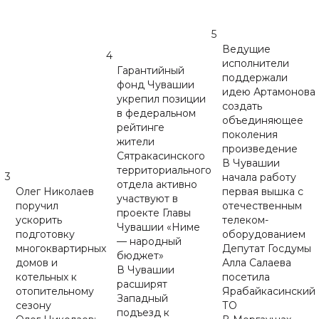
5
Ведущие
4
исполнители
Гарантийный
поддержали
фонд Чувашии
идею Артамонова
укрепил позиции
создать
в федеральном
объединяющее
рейтинге
поколения
жители
произведение
Сятракасинского
В Чувашии
территориального
3
начала работу
отдела активно
Олег Николаев
первая вышка с
участвуют в
поручил
отечественным
проекте Главы
ускорить
телеком-
Чувашии «Ниме
подготовку
оборудованием
— народный
многоквартирных
Депутат Госдумы
бюджет»
домов и
Алла Салаева
В Чувашии
котельных к
посетила
расширят
отопительному
Ярабайкасинский
Западный
сезону
ТО
подъезд к