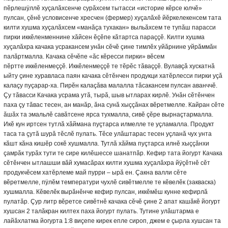
пĕрлешÿллĕ хуçалăхсенче сурăхсем тытасси «историе кĕрсе юлчĕ»
пулсан, çĕнĕ условисенче хресчен (фермер) хуçалăхĕ йĕркелекенсем тата
килти хушма хуçалăхсем «манăçа тухакан» выльăхсем те тупăш парасси
пирки иккĕленменнине хăйсен ĕçĕпе кăтартса параççĕ. Килти хушма
хуçалăхра качака усракансем унăн сĕчĕ çине тимлĕх уйăрнине уйрăммăн
палăртмалла. Качака сĕчĕпе «ăс кĕресси пирки» вĕсем
пĕртте
иккĕленмеççĕ. Иккĕленмеççĕ те тĕрĕс тăваççĕ. Вулавçă хускатнă
ыйту çине хуравласа паян качака сĕтĕнчен продукци хатĕрлесси пирки уçă
калаçу пуçарар-ха. Пирĕн калаçăва малалла тăсакансем пулсан аванччĕ.
Çу тăвасси
Качака усрама утă, тырă, шыв ытларах кирлĕ. Унăн сĕтĕнчен
паха çу тăвас тесен, ан манăр, ăна сунă хыççăнах вĕретмелле. Кайран сĕте
ăшăх та эмальлĕ савăтсене ярса тухмалла, сивĕ çĕре вырнаçтармалла.
Икĕ кун иртсен тутлă хăймана пуçтарса илмелле те уçламалла. Продукт
таса та çутă шурă тĕслĕ пулать. Тĕсе улăштарас тесен уçланă чух унта
кăшт кăна кишĕр сокĕ хушмалла. Тутлă хăйма пуçтарса илнĕ хыççăнхи
çамрăк турăх тути те сире килĕшессе шанатпăр.
Кефир тата йогурт
Качака
сĕтĕнчен ытлашши вăй хумасăрах килти хушма хуçалăхра йÿçĕтнĕ сĕт
продукчĕсем хатĕрлеме май пурри – ырă ен. Çакна валли сĕте
вĕретмелле, пÿлĕм температури чухлĕ сивĕтмелле те кĕвелĕк (закваска)
хушмалла. Кĕвелĕк вырăнĕнче
кефир пулсан, иккĕмĕш кунне кефирлă
пулатăр. Çур литр вĕретсе сивĕтнĕ качака сĕчĕ çине 2 апат кашăкĕ йогурт
хушсан 2 талăкран килтех паха йогурт пулать. Тутине улăштарма е
лайăхлатма йогурта 1:8 виçепе кирек епле сироп, джем е çырла хушсан та