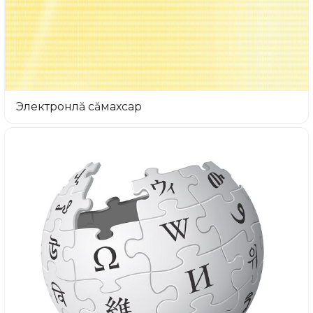
Электронлă сăмахсар