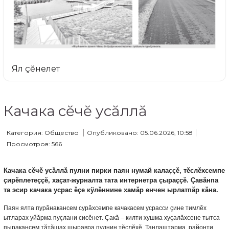
Ял çĕнелет
Качака сĕчĕ усăллă
Категория: Общество
Опубликовано: 05.06.2026, 10:58
Просмотров: 566
Качака сĕчĕ усăллă пулни пирки паян нумай калаççĕ, тĕслĕхсемпе
çирĕплетеççĕ, хаçат-журналта тата интернетра çыраççĕ. Çавăнпа
та эсир качака усрас ĕçе кÿлĕннине хамăр енчен ырлатпăр кăна.
Паян ялта пурăнакансем сурăхсемпе качакасем усрасси çине тимлĕх
ытларах уйăрма пуçлани сисĕнет. Çакă – килти хушма хуçалăхсене тытса
пыракансем тăтăшах шыравра пулнин тĕслĕхĕ. Танлаштарма, районти