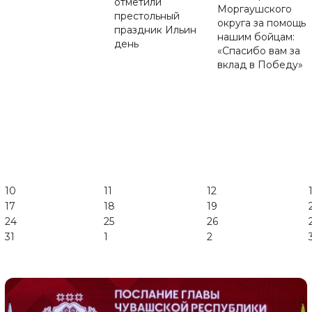
отметили
Моргаушского
престольный
округа за помощь
праздник Ильин
нашим бойцам:
день
«Спасибо вам за
вклад в Победу»
10
11
12
17
18
19
24
25
26
31
1
2