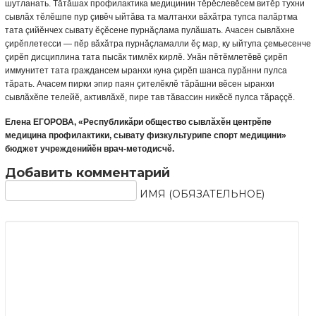
шутланать. Тăтăшах профилактика медицинин тĕрĕслевĕсем витĕр тухни
сывлăх тĕлĕшпе пур çивĕч ыйтăва та малтанхи вăхăтра тупса палăртма
тата çийĕнчех сывату ĕçĕсене пурнăçлама пулăшать. Ачасен сывлăхне
çирĕплетесси — пĕр вăхăтра пурнăçламалли ĕç мар, ку ыйтупа çемьесенче
çирĕп дисциплина тата пысăк тимлĕх кирлĕ. Унăн пĕтĕмлетĕвĕ çирĕп
иммунитет тата граждансем
ыранхи куна çирĕп шанса пурăнни пулса
тăрать. Ачасем пирки эпир паян çителĕклĕ тăрăшни вĕсен ыранхи
сывлăхĕпе телейĕ, активлăхĕ, пире тав тăвассин никĕсĕ пулса тăраççĕ.
Елена ЕГОРОВА, «Республикăри общество сывлăхĕн центрĕпе
медицина профилактики, сывату физкультурипе спорт медицини»
бюджет учрежденийĕн врач-методисчĕ.
Добавить комментарий
ИМЯ (ОБЯЗАТЕЛЬНОЕ)