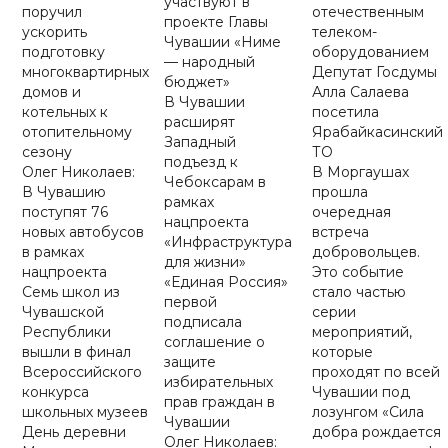
участвуют в
поручил
отечественным
проекте Главы
ускорить
телеком-
Чувашии «Ниме
подготовку
оборудованием
— народный
многоквартирных
Депутат Госдумы
бюджет»
домов и
Алла Салаева
В Чувашии
котельных к
посетила
расширят
отопительному
Ярабайкасинский
Западный
сезону
ТО
подъезд к
Олег Николаев:
В Моргаушах
Чебоксарам в
В Чувашию
прошла
рамках
поступят 76
очередная
нацпроекта
новых автобусов
встреча
«Инфраструктура
в рамках
добровольцев.
для жизни»
нацпроекта
Это событие
«Единая Россия»
Семь школ из
стало частью
первой
Чувашской
серии
подписала
Республики
мероприятий,
соглашение о
вышли в финал
которые
защите
Всероссийского
проходят по всей
избирательных
конкурса
Чувашии под
прав граждан в
школьных музеев
лозунгом «Сила
Чувашии
День деревни
добра рождается
Олег Николаев: