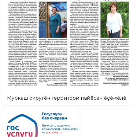
Муркаш округĕн территори пайĕсен ĕçĕ‑хĕлĕ