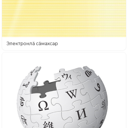
Электронлă сăмахсар