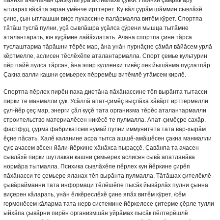
паянхи ача-пăчан физкультура активлăхĕ çукки. Паянхи çамрăк ăру
ытларах вăхăта экран умĕнче ирттерет. Ку вăл çурăм шăммин сывлăхĕ
çине, çын ытлашши виçе пухассине палăрмалла витĕм кÿрет. Спортпа
тăтăш туслă пулни, уçă сывлăшра уçăлса çÿрени мышца тытăмне
аталантарать, юн куçăмне лайăхлатать. Ачана спортпа çине тăрса
туслаштарма тăрăшни тĕрĕс мар, ăна унăн пурнăçне çăмăл вăйăсем урлă
кĕртмелле, аслисен тĕслĕхĕпе аталантармалла. Спорт çемье культурин
пĕр пайĕ пулса тăрсан, ăна эпир кулленхи тивĕç пек йышăнма пуçлатпăр.
Çакна валли кашни çемьерех пĕрремĕш витĕмлĕ утăмсем кирлĕ.
Спортпа пĕрлех пирĕн паха диетăна пăхăнассине тĕп вырăнта тытасси
пирки те манмалли çук. Усăллă апат-çимĕç выçлăха хăвăрт ирттермелли
çул-йĕр çеç мар, энерги çăл куçĕ тата организма тĕрĕс аталантармалли
строительство материалĕсен никĕсĕ те пулмалла. Апат-çимĕçре сахăр,
фастфуд, çурма фабрикатсем нумай пулни иммунитета тата вар-хырăм
ĕçне пăсать. Халĕ каланине асра тытса ашшĕ-амăшĕсен çакна манмалли
çук: ачасем вĕсен йăли-йĕркине хăнăхса пыраççĕ. Çавăнпа та ачасен
сывлăхĕ пирки шутлакан кашни çемьерех аслисен сывă апатланăва
нормăра тытмалла. Психика сывлăхĕпе пĕрлех кун йĕркине çирĕп
пăхăнасси те çемьере яланах тĕп вырăнта пулмалла. Тăтăшах çителĕклĕ
çывăрайманни тата информаци тĕлĕшĕпе пысăк йывăрлăх пулни çынна
виçерен кăларать, унăн ĕлкĕреслĕхĕ çине япăх витĕм кÿрет. /сĕм
гормонĕсем кăларма тата нерв системине йĕркелесе çитерме çĕрле тулли
ыйхăпа çывăрни пирĕн организмшăн уйрăмах пысăк пĕлтерĕшлĕ