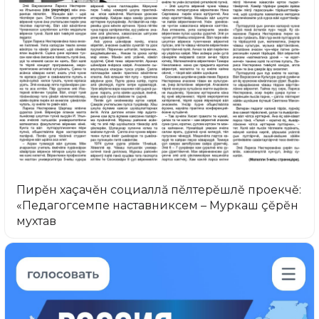
Пирĕн хаçачĕн социаллă пĕлтерĕшлĕ проекчĕ:
«Педагогсемпе наставниксем – Муркаш çĕрĕн
мухтав