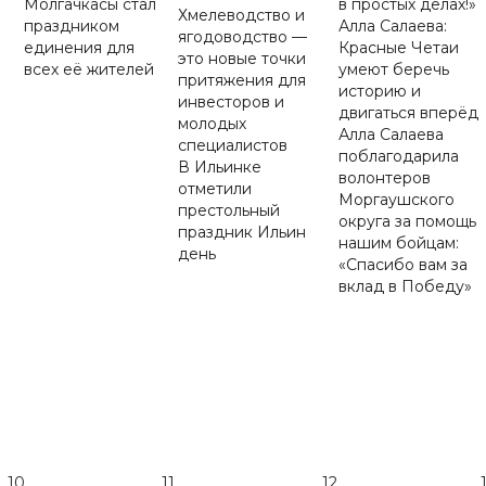
Молгачкасы стал
в простых делах!»
Хмелеводство и
праздником
Алла Салаева:
ягодоводство —
единения для
Красные Четаи
это новые точки
всех её жителей
умеют беречь
притяжения для
историю и
инвесторов и
двигаться вперёд
молодых
Алла Салаева
специалистов
поблагодарила
В Ильинке
волонтеров
отметили
Моргаушского
престольный
округа за помощь
праздник Ильин
нашим бойцам:
день
«Спасибо вам за
вклад в Победу»
10
11
12