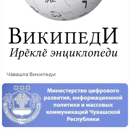
Чăвашла Википеди