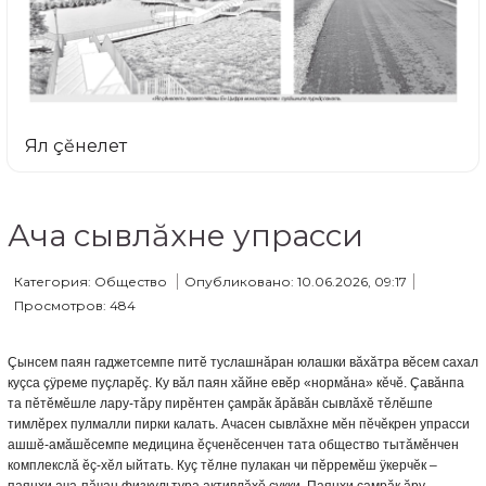
Ял çĕнелет
Ача сывлăхне упрасси
Категория: Общество
Опубликовано: 10.06.2026, 09:17
Просмотров: 484
Çынсем паян гаджетсемпе питĕ туслашнăран юлашки вăхăтра вĕсем сахал
куçса çÿреме пуçларĕç. Ку вăл паян хăйне евĕр «нормăна» кĕчĕ. Çавăнпа
та пĕтĕмĕшле лару-тăру пирĕнтен çамрăк ăрăвăн сывлăхĕ тĕлĕшпе
тимлĕрех пулмалли пирки калать. Ачасен сывлăхне мĕн пĕчĕкрен упрасси
ашшĕ-амăшĕсемпе медицина ĕçченĕсенчен тата общество тытăмĕнчен
комплекслă ĕç-хĕл ыйтать. Куç тĕлне пулакан чи пĕрремĕш ÿкерчĕк –