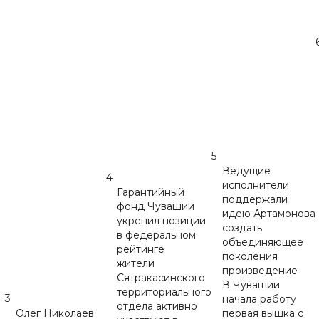
5
Ведущие
4
исполнители
Гарантийный
поддержали
фонд Чувашии
идею Артамонова
укрепил позиции
создать
в федеральном
объединяющее
рейтинге
поколения
жители
произведение
Сятракасинского
В Чувашии
территориального
3
начала работу
отдела активно
Олег Николаев
первая вышка с