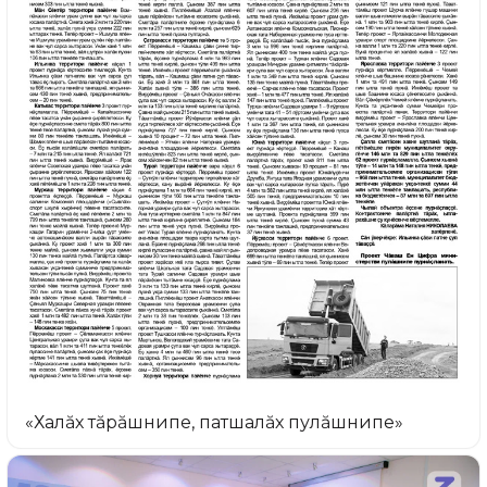
«Халăх тăрăшнипе, патшалăх пулăшнипе»