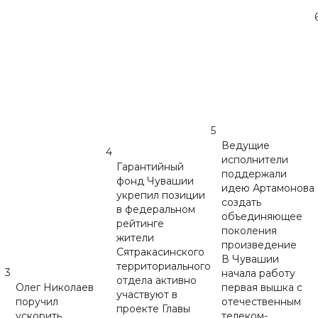
5
Ведущие
4
исполнители
Гарантийный
поддержали
фонд Чувашии
идею Артамонова
укрепил позиции
создать
в федеральном
объединяющее
рейтинге
поколения
жители
произведение
Сятракасинского
В Чувашии
территориального
3
начала работу
отдела активно
Олег Николаев
первая вышка с
участвуют в
поручил
отечественным
проекте Главы
ускорить
телеком-