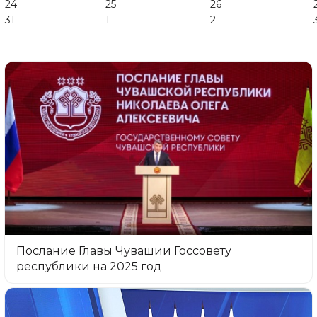
24
25
26
31
1
2
Послание Главы Чувашии Госсовету
республики на 2025 год