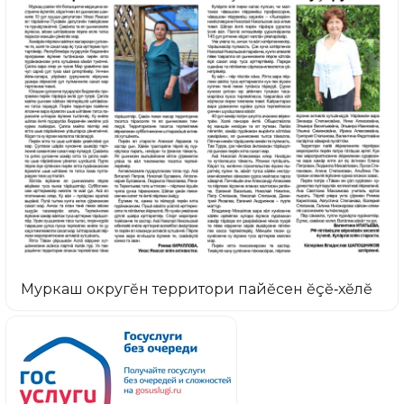
Муркаш округĕн территори пайĕсен ĕçĕ‑хĕлĕ