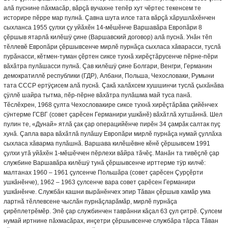
алă пуснине пăхмасăр, вăрçă вучахне тепĕр хут чĕртес текенсем те
историре пĕрре мар пулнă. Çавна шута илсе тата вăрçă хăрушлăхĕнчен
сыхланса 1955 çулхи çу уйăхĕн 14-мĕшĕнче Варшавăра Европăри 8
çĕршыв ятарлă килĕшÿ çине (Варшавский договор) алă пуснă. Унăн тĕп
тĕллевĕ Европăри çĕршывсенче мирлĕ пурнăçа сыхласа хăварасси, туслă
пурăнасси, кĕтмен-туман çĕртен сиксе тухнă хирĕçтăрусенче пĕрне-пĕри
вăхăтра пулăшасси пулнă. Çав килĕшÿ çине Болгари, Венгри, Германин
демократиллĕ республики (ГДР), Албани, Польша, Чехословаки, Румыни
тата СССР ертÿçисем алă пуснă. Çакă халăхсем хушшинчи туслă çыхăнăва
çÿллĕ шайра тытма, пĕр-пĕрне вăхăтра пулăшма май туса панă.
Тĕслĕхрен, 1968 çулта Чехословакире сиксе тухнă хирĕçтăрăва çийĕнчех
сÿнтерме ГСВГ (совет çарĕсен Германири ушкăнĕ) вăхăтлă хутшăннă. Шел
пулин те, «Дунай» ятлă çак çар операцийĕнче пирĕн 34 çамрăк салтак пуç
хунă. Çапла вара вăхăтлă пулăшу Европăри мирлĕ пурнăçа нумай çуллăха
сыхласа хăварма пулăшнă. Варшава килĕшĕвне кĕнĕ çĕршывсем 1991
çулхи утă уйăхĕн 1-мĕшĕччен пĕрлехи вăйра тăчĕç. Манăн та тивĕçлĕ çар
службине Варшавăра килĕшÿ тунă çĕршывсенче ирттерме тÿр килчĕ:
малтанах 1960 – 1961 çулсенче Польшăра (совет çарĕсен Çурçĕрти
ушкăнĕнче), 1962 – 1963 çулсенче вара совет çарĕсен Германири
ушкăнĕнче. Службăн кашни вырăнĕнчех эпир Тăван çĕршыв хамăр ума
лартнă тĕллевсене чыслăн пурнăçларăмăр, мирлĕ пурнăçа
çирĕплетрĕмĕр. Эпĕ çар службинчен таврăнни кăçал 63 çул çитрĕ. Çулсем
нумай иртнине пăхмасăрах, инçетри çĕршывсенче службăра тăрса Тăван