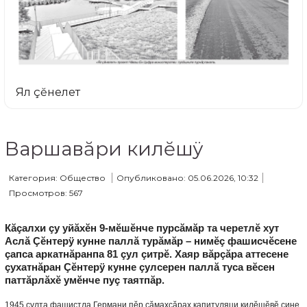
Ял çĕнелет
Варшавăри килĕшÿ
Категория: Общество
Опубликовано: 05.06.2026, 10:32
Просмотров: 567
Кăçалхи çу уйăхĕн 9-мĕшĕнче пурсăмăр та черетлĕ хут
Аслă Çĕнтерÿ кунне паллă турăмăр – нимĕç фашисчĕсене
çапса аркатнăранпа 81 çул çитрĕ. Хаяр вăрçăра аттесене
çухатнăран Çĕнтерÿ кунне çулсерен паллă туса вĕсен
паттăрлăхĕ умĕнче пуç таятпăр.
1945 çулта фашистла Германи пĕр сăмахсăрах капитуляци килĕшĕвĕ çине