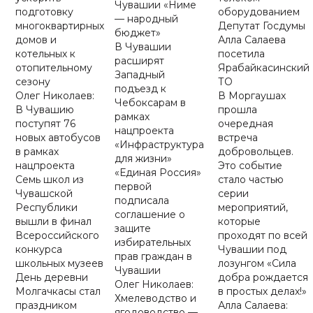
Чувашии «Ниме
подготовку
оборудованием
— народный
многоквартирных
Депутат Госдумы
бюджет»
домов и
Алла Салаева
В Чувашии
котельных к
посетила
расширят
отопительному
Ярабайкасинский
Западный
сезону
ТО
подъезд к
Олег Николаев:
В Моргаушах
Чебоксарам в
В Чувашию
прошла
рамках
поступят 76
очередная
нацпроекта
новых автобусов
встреча
«Инфраструктура
в рамках
добровольцев.
для жизни»
нацпроекта
Это событие
«Единая Россия»
Семь школ из
стало частью
первой
Чувашской
серии
подписала
Республики
мероприятий,
соглашение о
вышли в финал
которые
защите
Всероссийского
проходят по всей
избирательных
конкурса
Чувашии под
прав граждан в
школьных музеев
лозунгом «Сила
Чувашии
День деревни
добра рождается
Олег Николаев:
Молгачкасы стал
в простых делах!»
Хмелеводство и
праздником
Алла Салаева:
ягодоводство —