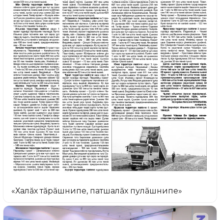
«Халăх тăрăшнипе, патшалăх пулăшнипе»