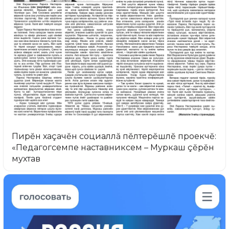
Пирĕн хаçачĕн социаллă пĕлтерĕшлĕ проекчĕ:
«Педагогсемпе наставниксем – Муркаш çĕрĕн
мухтав