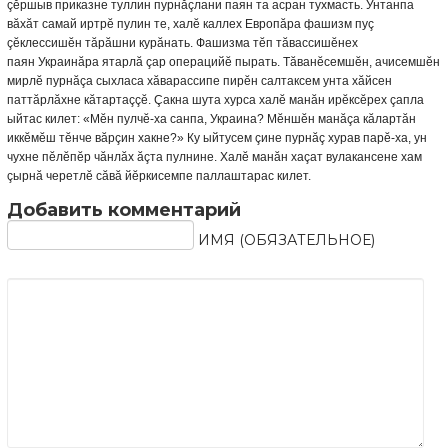
çĕршыв приказне туллин пурнăçлани паян та асран тухмасть. Унтанпа
вăхăт самай иртрĕ пулин
те, халĕ каллех Европăра фашизм пуç
çĕклессишĕн тăрăшни курăнать. Фашизма тĕп тăвассишĕнех
паян
Украинăра ятарлă çар операцийĕ пырать. Тăванĕсемшĕн, ачисемшĕн
мирлĕ пурнăçа сыхласа хăварассипе пирĕн салтаксем унта хăйсен
паттăрлăхне кăтартаççĕ. Çакна шута хурса халĕ манăн ирĕксĕрех çапла
ыйтас килет: «Мĕн пулчĕ-ха санпа, Украина? Мĕншĕн манăçа кăлартăн
иккĕмĕш тĕнче вăрçин хакне?» Ку ыйтусем çине пурнăç хурав парĕ-ха, ун
чухне пĕлĕпĕр чăнлăх ăçта пулнине. Халĕ манăн хаçат вулакансене хам
çырнă черетлĕ сăвă йĕркисемпе паллаштарас килет.
Добавить комментарий
ИМЯ (ОБЯЗАТЕЛЬНОЕ)