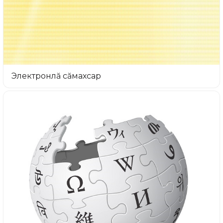
Электронлă сăмахсар