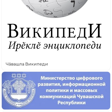
Чăвашла Википеди