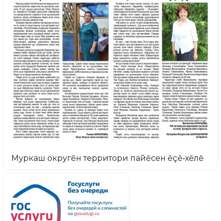
Муркаш округĕн территори пайĕсен ĕçĕ‑хĕлĕ