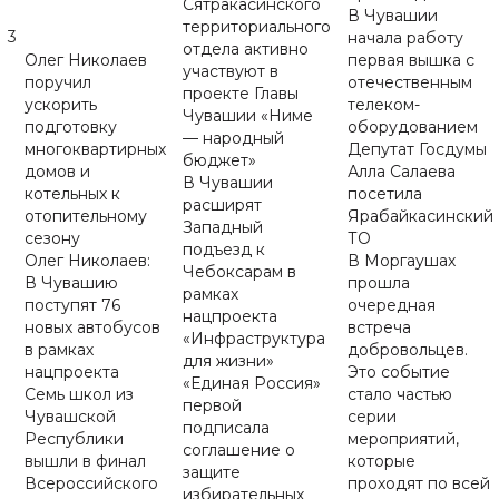
Сятракасинского
В Чувашии
территориального
3
начала работу
отдела активно
Олег Николаев
первая вышка с
участвуют в
поручил
отечественным
проекте Главы
ускорить
телеком-
Чувашии «Ниме
подготовку
оборудованием
— народный
многоквартирных
Депутат Госдумы
бюджет»
домов и
Алла Салаева
В Чувашии
котельных к
посетила
расширят
отопительному
Ярабайкасинский
Западный
сезону
ТО
подъезд к
Олег Николаев:
В Моргаушах
Чебоксарам в
В Чувашию
прошла
рамках
поступят 76
очередная
нацпроекта
новых автобусов
встреча
«Инфраструктура
в рамках
добровольцев.
для жизни»
нацпроекта
Это событие
«Единая Россия»
Семь школ из
стало частью
первой
Чувашской
серии
подписала
Республики
мероприятий,
соглашение о
вышли в финал
которые
защите
Всероссийского
проходят по всей
избирательных