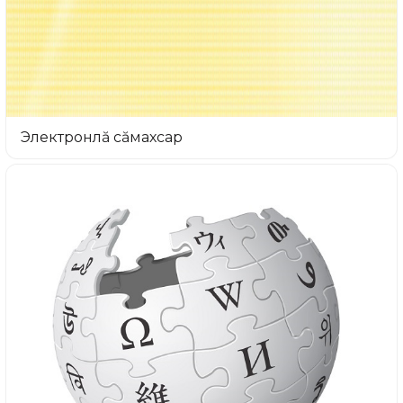
Электронлă сăмахсар