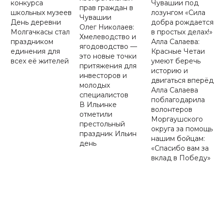
конкурса
Чувашии под
прав граждан в
школьных музеев
лозунгом «Сила
Чувашии
День деревни
добра рождается
Олег Николаев:
Молгачкасы стал
в простых делах!»
Хмелеводство и
праздником
Алла Салаева:
ягодоводство —
единения для
Красные Четаи
это новые точки
всех её жителей
умеют беречь
притяжения для
историю и
инвесторов и
двигаться вперёд
молодых
Алла Салаева
специалистов
поблагодарила
В Ильинке
волонтеров
отметили
Моргаушского
престольный
округа за помощь
праздник Ильин
нашим бойцам:
день
«Спасибо вам за
вклад в Победу»