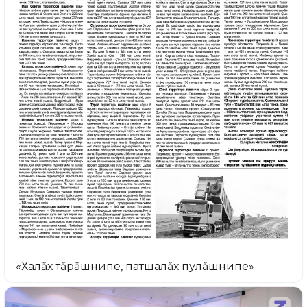
«Халăх тăрăшнипе, патшалăх пулăшнипе»