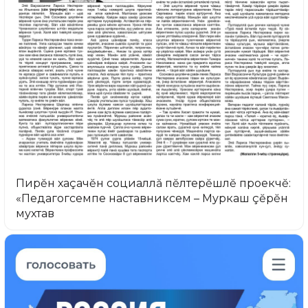
Пирĕн хаçачĕн социаллă пĕлтерĕшлĕ проекчĕ:
«Педагогсемпе наставниксем – Муркаш çĕрĕн
мухтав