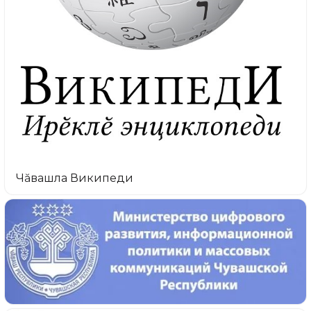
Чăвашла Википеди