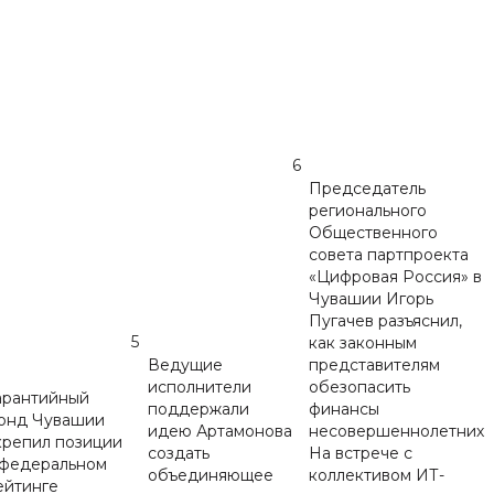
6
Председатель
регионального
Общественного
совета партпроекта
«Цифровая Россия» в
Чувашии Игорь
Пугачев разъяснил,
5
как законным
Ведущие
представителям
исполнители
обезопасить
арантийный
поддержали
финансы
онд Чувашии
идею Артамонова
несовершеннолетних
крепил позиции
создать
На встрече с
 федеральном
объединяющее
коллективом ИТ-
ейтинге