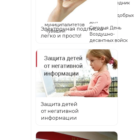
Хорной: праздник
цифровых
единства,
решений в
традиций и добрых
работу
дел
муниципалитетов
Сегодня День
Электронная подписка –
Чувашии
Воздушно-
легко и просто!
десантных войск
Защита детей
от негативной
информации