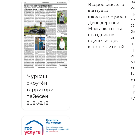
з
Всероссийского
и
конкурса
п
школьных музеев
Ч
День деревни
О
Молгачкасы стал
Х
праздником
я
единения для
э
всех её жителей
п
и
м
с
В
Муркаш
о
округĕн
п
территори
п
пайĕсен
д
ĕçĕ‑хĕлĕ