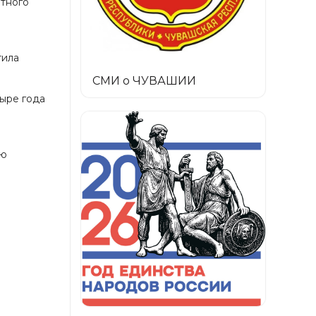
етного
тила
СМИ о ЧУВАШИИ
тыре года
ую