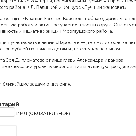
творительные концерты, волейбольный турнир на призы Поч
го района К.Л. Валицкой и конкурс «Лучший женсовет».
а женщин Чувашии Евгения Краснова поблагодарила членов
естную работу и активное участие в жизни округа. Она отме
тивность инициатив женщин Моргаушского района.
щин участвовать в акции «Взрослые — детям», которая за че
онов рублей на помощь детям и детским коллективам.
уга Зоя Дипломатова от лица главы Александра Иванова
ние за высокий уровень мероприятий и активную гражданск
и ближайшие задачи отделения.
нтарий
ИМЯ (ОБЯЗАТЕЛЬНОЕ)