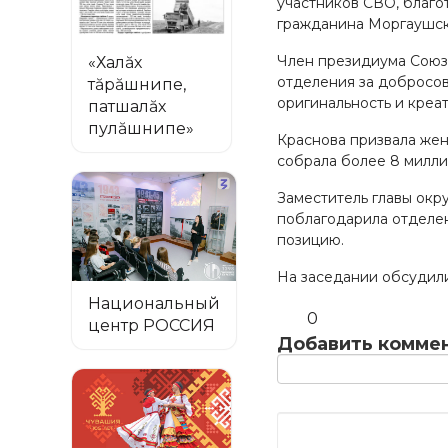
участников СВО, благо
гражданина Моргаушско
Член президиума Союз
«Халăх
отделения за добросов
тăрăшнипе,
оригинальность и креа
патшалăх
пулăшнипе»
Краснова призвала жен
собрала более 8 милли
Заместитель главы окр
поблагодарила отделе
позицию.
На заседании обсудил
Национальный
0
центр РОССИЯ
Добавить комме