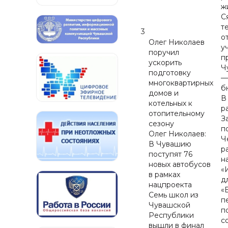
ж
С
т
3
о
Олег Николаев
у
поручил
п
ускорить
Ч
подготовку
—
многоквартирных
б
домов и
В
котельных к
р
отопительному
З
сезону
п
Олег Николаев:
Ч
В Чувашию
р
поступят 76
н
новых автобусов
«
в рамках
д
нацпроекта
«
Семь школ из
п
Чувашской
п
Республики
с
вышли в финал