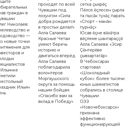
ащите
проходят по всей
сетка çыхрĕç
збирательных
Чувашии под
Пĕлсе ĕçлесен çырла
рав граждан в
лозунгом «Сила
та пысăк тухăç парать
увашии
добра рождается
«Спорт – манăн
лег Николаев:
в простых делах!»
пурнăç»
мелеводство и
Алла Салаева:
Юсав ĕçне вăхăтра
годоводство —
Красные Четаи
вĕçлеме шантараççĕ
то новые точки
умеют беречь
Алла Салаева: «Эсир
ритяжения для
историю и
Çĕнтерĕве
нвесторов и
двигаться вперёд
çывхартатăр»
олодых
Алла Салаева
В Чебоксарах
пециалистов
поблагодарила
стартовал
 Ильинке
волонтеров
«Шоколадный
тметили
Моргаушского
кубок»: более тысячи
рестольный
округа за помощь
юных шахматистов
раздник Ильин
нашим бойцам:
собрались в столице
ень
«Спасибо вам за
Чувашии
вклад в Победу»
ОЭЗ
«Новочебоксарск»
признана
эффективно
функционирующей