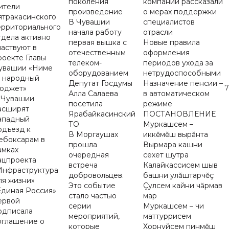
поколения
компании рассказали
ители
произведение
о мерах поддержки
ятракасинского
В Чувашии
специалистов
ерриториального
начала работу
отрасли
тдела активно
первая вышка с
Новые правила
частвуют в
отечественным
оформления
роекте Главы
телеком-
периодов ухода за
увашии «Ниме
оборудованием
нетрудоспособными
 народный
Депутат Госдумы
Назначение пенсии –
юджет»
Алла Салаева
в автоматическом
 Чувашии
посетила
режиме
асширят
Ярабайкасинский
ПОСТАНОВЛЕНИЕ
ападный
ТО
Муркашсем –
одъезд к
В Моргаушах
иккĕмĕш вырăнта
ебоксарам в
прошла
Вырмара кашни
амках
очередная
сехет шутра
ацпроекта
встреча
Калайкассисем шыв
Инфраструктура
добровольцев.
башни улăштарчĕç
ля жизни»
Это событие
Çулсем кайни чăрмав
Единая Россия»
стало частью
мар
ервой
серии
Муркашсем – чи
одписала
мероприятий,
маттуррисем
оглашение о
которые
Хорнуйсем пинмĕш