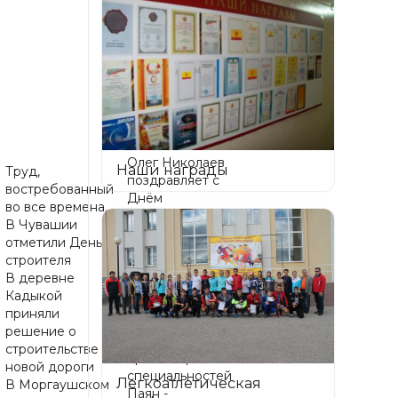
8
7
Олег Николаев
Наши награды
Труд,
поздравляет с
востребованный
Днём
во все времена.
физкультурника
В Чувашии
Олег Николаев:
отметили День
Федеральный
строителя
этап конкурса
В деревне
«Лучший по
9
Кадыкой
профессии»
приняли
укрепит в
решение о
Чувашии
строительстве
престиж рабочих
новой дороги
специальностей
Легкоатлетическая
В Моргаушском
Паян -