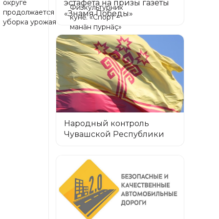
эстафета на призы газеты
округе
Физкультурник
продолжается
«Знамя Победы»
кунĕ. «Спорт –
уборка урожая
манăн пурнăç»
Народный контроль
Чувашской Республики