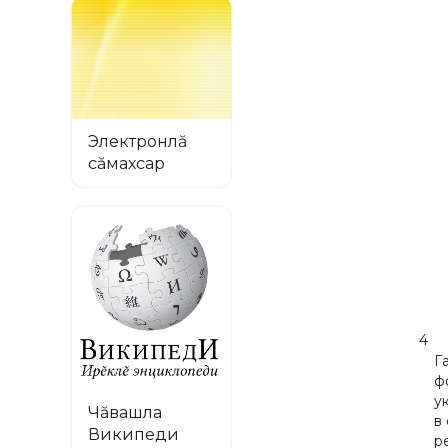
Электронлă
сăмахсар
4
Г
ф
у
Чăвашла
в
Википеди
р